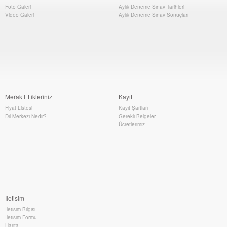
Foto Galeri
Aylık Deneme Sınav Tarihleri
Video Galeri
Aylık Deneme Sınav Sonuçları
Merak Ettikleriniz
Kayıt
Fiyat Listesi
Kayıt Şartları
Dil Merkezi Nedir?
Gerekli Belgeler
Ücretlerimiz
Iletisim
Iletisim Bilgisi
Iletisim Formu
Harita