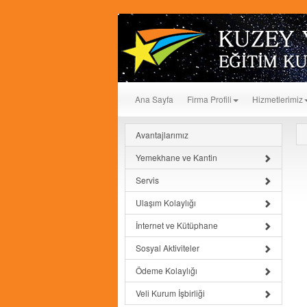
Ana Sayfa
Firma Profili
Hizmetlerimiz
Avantajlarımız
Yemekhane ve Kantin
Servis
Ulaşım Kolaylığı
İnternet ve Kütüphane
Sosyal Aktiviteler
Ödeme Kolaylığı
Veli Kurum İşbirliği