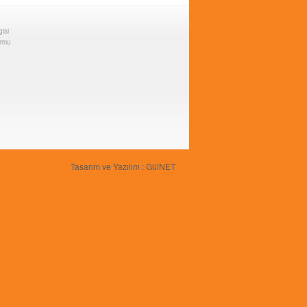
gisi
ormu
Tasarım ve Yazılım : GülNET