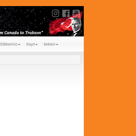
Ettikleriniz
Kayıt
Iletisim