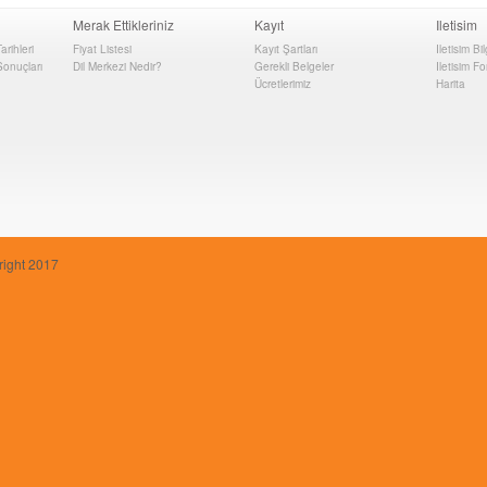
Merak Ettikleriniz
Kayıt
Iletisim
rihleri
Fiyat Listesi
Kayıt Şartları
Iletisim Bil
onuçları
Dil Merkezi Nedir?
Gerekli Belgeler
Iletisim F
Ücretlerimiz
Harita
right 2017