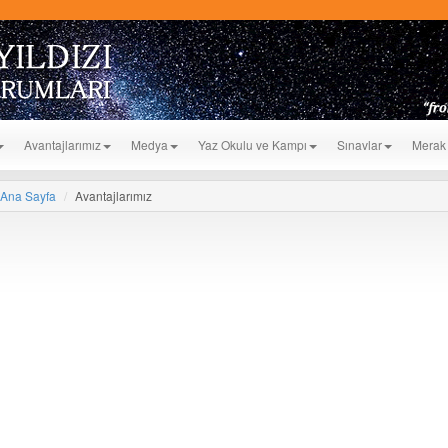
Avantajlarımız
Medya
Yaz Okulu ve Kampı
Sınavlar
Merak 
Ana Sayfa
Avantajlarımız