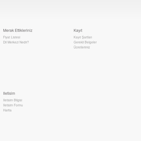
Merak Ettikleriniz
Kayıt
Fiyat Listesi
Kayıt Şartları
Dil Merkezi Nedir?
Gerekli Belgeler
Ücretlerimiz
Iletisim
Iletisim Bilgisi
Iletisim Formu
Harita