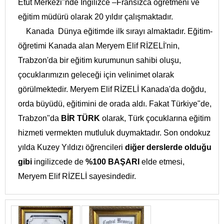
Etüt Merkezi"nde İngilizce –Fransızca öğretmeni ve
eğitim müdürü olarak 20 yıldır çalışmaktadır.
Kanada Dünya eğitimde ilk sırayı almaktadır. Eğitim-
öğretimi Kanada alan Meryem Elif RİZELİ'nin,
Trabzon'da bir eğitim kurumunun sahibi oluşu,
çocuklarımızın geleceği için velinimet olarak
görülmektedir. Meryem Elif RİZELİ Kanada'da doğdu,
orda büyüdü, eğitimini de orada aldı. Fakat Türkiye"de,
Trabzon"da
BİR TÜRK
olarak, Türk çocuklarına eğitim
hizmeti vermekten mutluluk duymaktadır. Son ondokuz
yılda Kuzey Yıldızı
öğrencileri
diğer derslerde
olduğu
gibi
ingilizcede de
%100 BAŞARI
elde etmesi,
Meryem Elif RİZELİ sayesindedir.