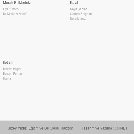
Merak Ettikleriniz
Kayıt
Fiyat Listesi
Kayıt Şartları
Dil Merkezi Nedir?
Gerekli Belgeler
Ücretlerimiz
Iletisim
Iletisim Bilgisi
Iletisim Formu
Harita
Kuzey Yıldızı Eğitim ve Dil Okulu Trabzon
Tasarım ve Yazılım : GülNET