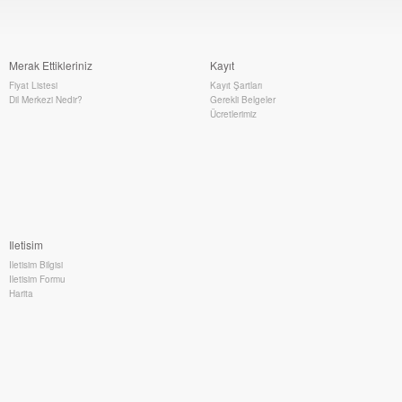
Merak Ettikleriniz
Kayıt
Fiyat Listesi
Kayıt Şartları
Dil Merkezi Nedir?
Gerekli Belgeler
Ücretlerimiz
Iletisim
Iletisim Bilgisi
Iletisim Formu
Harita