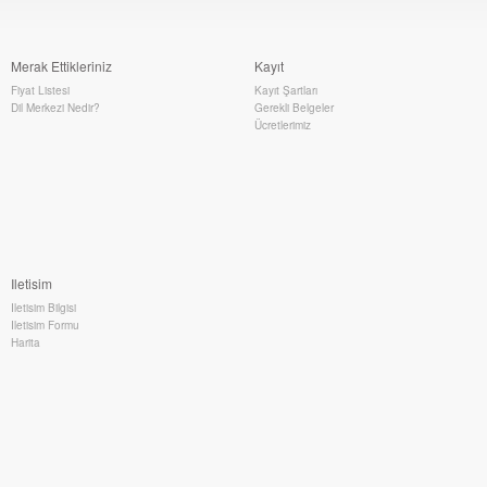
Merak Ettikleriniz
Kayıt
Fiyat Listesi
Kayıt Şartları
Dil Merkezi Nedir?
Gerekli Belgeler
Ücretlerimiz
Iletisim
Iletisim Bilgisi
Iletisim Formu
Harita