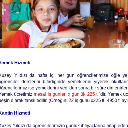
Yemek Hizmeti
Kuzey Yıldızı da hafta içi her gün öğrencilerimize öğle ye
öğrenciler derslerini bitirdiğinde yemeklerini yiyerek okulla
öğrencilerimiz ise yemeklerini yedikten sonra bir süre dinlenirle
Yemek ücretimiz
mesai iş günleri x günlük 225 tl
"dir
.
Yemek ücre
peşin olarak tahsil edilir. (Örneğin: 22 iş günü x225 tl=4950 tl ay
Kantin Hizmeti
Kuzey Yıldızı da öğrencilerimizin günlük ihtiyaçlarına hitap ede