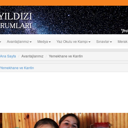
Avantajlarımız
Medya
Yaz Okulu ve Kampı
Sınavlar
Merak 
Ana Sayfa
Avantajlarımız
Yemekhane ve Kantin
Yemekhane ve Kantin