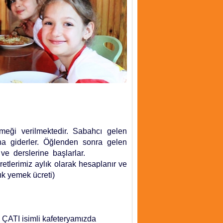
meği verilmektedir. Sabahcı gelen
rına giderler. Öğlenden sonra gelen
r ve
derslerine
başlarlar.
tlerimiz aylık olarak hesaplanır ve
lık yemek ücreti)
n
ÇATI
isimli kafeteryamızda