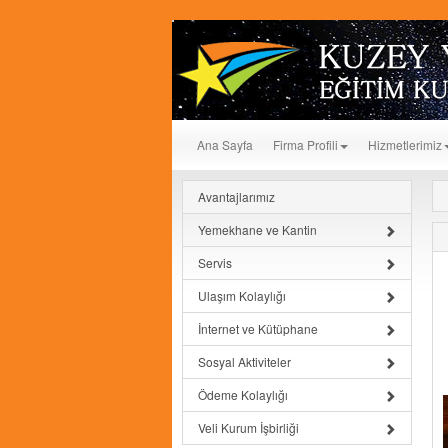
Ana Sayfa
Firma Profili
Hizmetlerimiz
Avantajlarımız
Yemekhane ve Kantin
Servis
Ulaşım Kolaylığı
İnternet ve Kütüphane
Sosyal Aktiviteler
Ödeme Kolaylığı
Veli Kurum İşbirliği