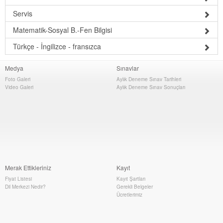
Servis
Matematik-Sosyal B.-Fen Bilgisi
Türkçe - İngilizce - fransızca
Medya
Sınavlar
Foto Galeri
Aylık Deneme Sınav Tarihleri
Video Galeri
Aylık Deneme Sınav Sonuçları
Merak Ettikleriniz
Kayıt
Fiyat Listesi
Kayıt Şartları
Dil Merkezi Nedir?
Gerekli Belgeler
Ücretlerimiz