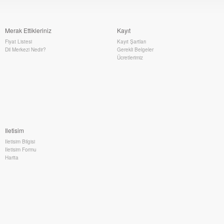
Merak Ettikleriniz
Kayıt
Fiyat Listesi
Kayıt Şartları
Dil Merkezi Nedir?
Gerekli Belgeler
Ücretlerimiz
Iletisim
Iletisim Bilgisi
Iletisim Formu
Harita