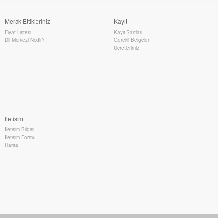
Merak Ettikleriniz
Kayıt
Fiyat Listesi
Kayıt Şartları
Dil Merkezi Nedir?
Gerekli Belgeler
Ücretlerimiz
Iletisim
Iletisim Bilgisi
Iletisim Formu
Harita