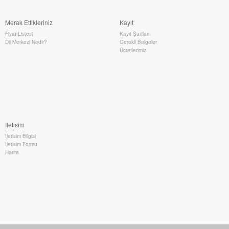
Merak Ettikleriniz
Kayıt
Fiyat Listesi
Kayıt Şartları
Dil Merkezi Nedir?
Gerekli Belgeler
Ücretlerimiz
Iletisim
Iletisim Bilgisi
Iletisim Formu
Harita