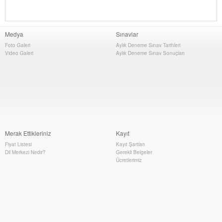
Medya
Sınavlar
Foto Galeri
Aylık Deneme Sınav Tarihleri
Video Galeri
Aylık Deneme Sınav Sonuçları
Merak Ettikleriniz
Kayıt
Fiyat Listesi
Kayıt Şartları
Dil Merkezi Nedir?
Gerekli Belgeler
Ücretlerimiz