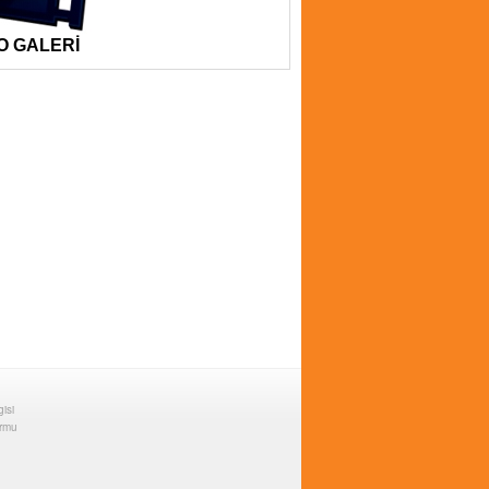
ALERİ
gisi
ormu