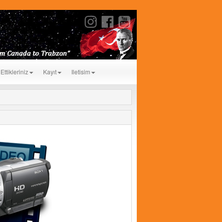
Ettikleriniz
Kayıt
Iletisim