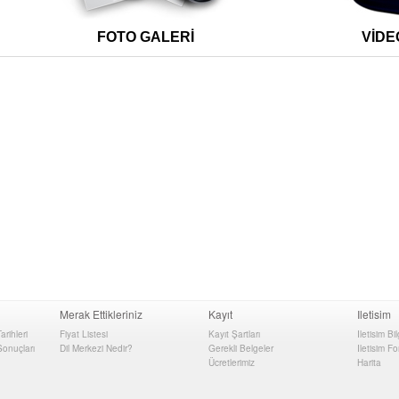
FOTO GALERİ VİDEO G
Merak Ettikleriniz
Kayıt
Iletisim
rihleri
Fiyat Listesi
Kayıt Şartları
Iletisim Bil
onuçları
Dil Merkezi Nedir?
Gerekli Belgeler
Iletisim F
Ücretlerimiz
Harita