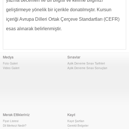
yazma becerileri ile dil bilgisi ve kelime bilginizi
geliştirmeye yönelik bir içerikle donatılmıştır. Kursun
içeriği Avrupa Dilleri Ortak Çerçeve Standartları (CEFR)
esas alınarak belirlenmiştir.
Medya
Sınavlar
Foto Galeri
Aylık Deneme Sınav Tarihleri
Video Galeri
Aylık Deneme Sınav Sonuçları
Merak Ettikleriniz
Kayıt
Fiyat Listesi
Kayıt Şartları
Dil Merkezi Nedir?
Gerekli Belgeler