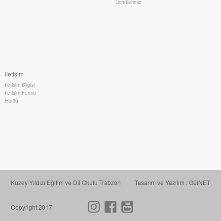
Ücretlerimiz
Iletisim
Iletisim Bilgisi
Iletisim Formu
Harita
Kuzey Yıldızı Eğitim ve Dil Okulu Trabzon
Tasarım ve Yazılım : GülNET
Copyright 2017