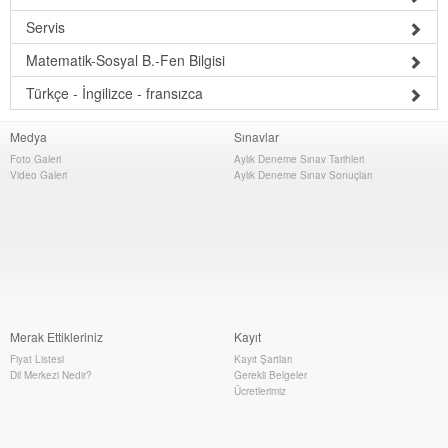
Servis
Matematik-Sosyal B.-Fen Bilgisi
Türkçe - İngilizce - fransızca
Medya
Sınavlar
Foto Galeri
Aylık Deneme Sınav Tarihleri
Video Galeri
Aylık Deneme Sınav Sonuçları
Merak Ettikleriniz
Kayıt
Fiyat Listesi
Kayıt Şartları
Dil Merkezi Nedir?
Gerekli Belgeler
Ücretlerimiz