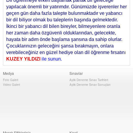
Dil öğrenmeye erken başlamak parlak bir geleceğe
yapılacak önemli bir yatırımdır. Günümüzde işverenler her
geçen gün daha fazla talepte bulunmaktadır ve yabancı
bir dil biliyor olmak bu taleplerin başında gelmektedir.
İkinci bir yabancı dil bilen bireyler, bilmeyenlere oranla
her zaman daha özgüvenli olduklarından, gelecekte,
hayata bir adım önde başlama şansına da sahip olurlar.
Çocuklarınızın geleceğini şansa bırakmayın, onlara
verebileceğiniz en güzel hediye olan dil öğrenme fırsatın
ı
KUZEY YILDIZI
ile sunun.
Medya
Sınavlar
Foto Galeri
Aylık Deneme Sınav Tarihleri
Video Galeri
Aylık Deneme Sınav Sonuçları
Merak Ettikleriniz
Kayıt