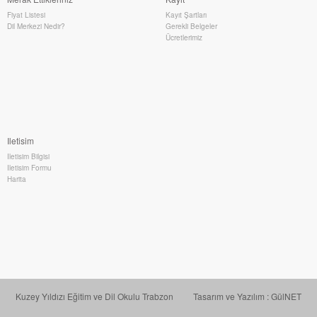
Fiyat Listesi
Kayıt Şartları
Dil Merkezi Nedir?
Gerekli Belgeler
Ücretlerimiz
Iletisim
Iletisim Bilgisi
Iletisim Formu
Harita
Kuzey Yıldızı Eğitim ve Dil Okulu Trabzon
Tasarım ve Yazılım : GülNET